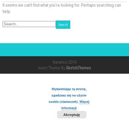
It seems we can’t find what you’re looking for. Perhaps searching can
help.
Karwikol 2019
Invert Theme By
SketchThemes
Wyświetlając tą stronę,
zgadzasz się na użycie
cookie (ciasteczek).
Więcej
informacji
Akceptuję